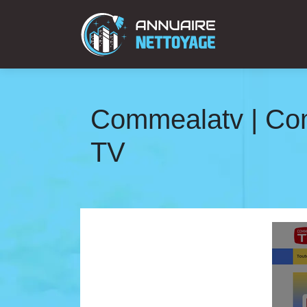
Commealatv | Comm
TV