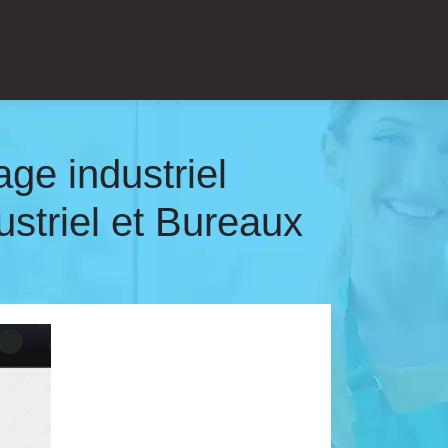
age industriel
ustriel et Bureaux