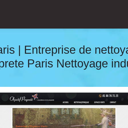
a­ris | Entreprise de nettoy
prete Paris Nettoyage ind