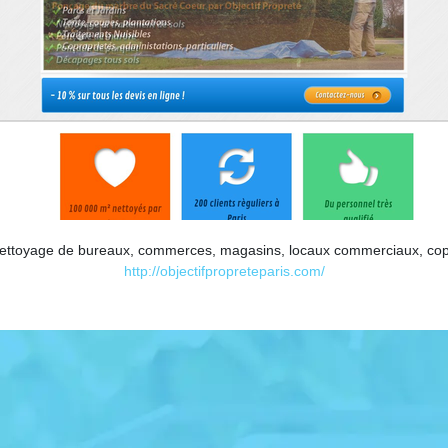
nettoyage de bureaux, commerces, magasins, locaux commerciaux, copro
http://objectifpropreteparis.com/